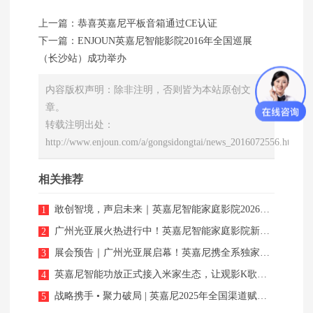
上一篇：
恭喜英嘉尼平板音箱通过CE认证
下一篇：
ENJOUN英嘉尼智能影院2016年全国巡展
（长沙站）成功举办
内容版权声明：除非注明，否则皆为本站原创文
章。
转载注明出处：
http://www.enjoun.com/a/gongsidongtai/news_2016072556.html
相关推荐
敢创智境，声启未来｜英嘉尼智能家庭影院2026广州光亚展圆满收官！
1
广州光亚展火热进行中！英嘉尼智能家庭影院新品实力圈粉海内外客户好评不断
2
展会预告｜广州光亚展启幕！英嘉尼携全系独家新品，解锁声光智能新体验！
3
英嘉尼智能功放正式接入米家生态，让观影K歌更随心所欲！
4
战略携手 • 聚力破局 | 英嘉尼2025年全国渠道赋能之贵州小度圆满落幕！
5