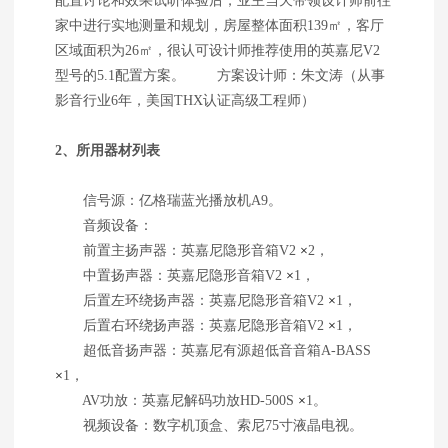
配置讨论和效果试听体验后，业主当天带领设计师前往
家中进行实地测量和规划，房屋整体面积139㎡，客厅
区域面积为26㎡，很认可设计师推荐使用的英嘉尼V2
型号的5.1配置方案。 方案设计师：朱文涛（从事
影音行业6年，美国THX认证高级工程师）
2、所用器材列表
信号源：亿格瑞蓝光播放机A9。
音频设备：
前置主扬声器：英嘉尼隐形音箱V2
×
2，
中置扬声器：英嘉尼隐形音箱V2
×
1，
后置左环绕扬声器：英嘉尼隐形音箱V2
×
1，
后置右环绕扬声器：英嘉尼隐形音箱V2
×
1，
超低音扬声器：英嘉尼有源超低音音箱A-BASS
×
1，
AV功放：英嘉尼解码功放HD-500S
×
1。
视频设备：数字机顶盒、索尼75寸液晶电视。