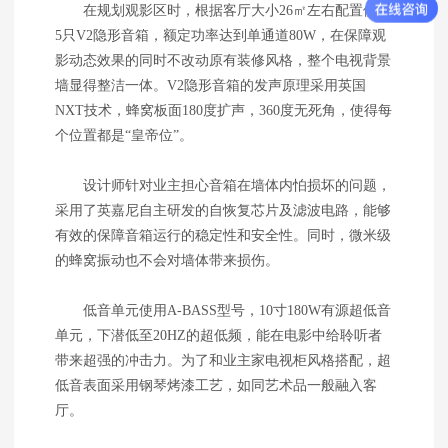
在规划观影区时，根据客厅大小26㎡左右配置使用
5只V2隐形音箱，额定功率达到单通道80W，在保障观
影动态效果的同时不改动原有装修风格，整个电视背景
墙显得整洁一体。V2隐形音箱的发声原理采用英国
NXT技术，蜂窝板面180度扩声，360度无死角，使得每
个位置都是“皇帝位”。
设计师针对业主担心音箱在墙体内怕损坏的问题，
采用了英嘉尼自主研发的自恢复芯片及滤波电路，能够
有效的保障音箱运行的稳定性和安全性。同时，微米级
的蜂窝振动也不会对墙体带来损伤。
低音单元使用A-BASS型号，10寸180W有源超低音
单元，下潜低至20HZ的超低频，能在电影中给聆听者
带来超强的冲击力。为了和业主家电视柜风格搭配，超
低音表面采用钢琴烤漆工艺，如同艺术品一般融入客
厅。