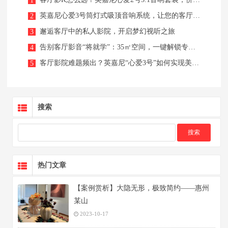
1
英嘉尼心爱3号筒灯式吸顶音响系统，让您的客厅秒变K歌影院！
2
邂逅客厅中的私人影院，开启梦幻视听之旅
3
告别客厅影音“将就学”：35㎡空间，一键解锁专业音影K三栖体验！
4
客厅影院难题频出？英嘉尼“心爱3号”如何实现美观与音质兼得
5
搜索
热门文章
【案例赏析】大隐无形，极致简约——惠州
某山
2023-10-17