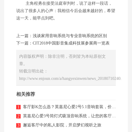
主角程勇在接受法庭审判时，说了这样一段话，
说出了很多人的心声：我相信今后会越来越好的，希望
这一天，能早点到吧。
上一篇：
浅谈家用音响系统与专业音响系统的区别
下一篇：
CIT2018中国影音集成科技展参展商一览表
内容版权声明：除非注明，否则皆为本站原创文
章。
转载注明出处：
http://www.enjoun.com/a/hangyexinwen/news_20180710240.html
相关推荐
客厅影K怎么选？英嘉尼心爱2号5.1音响套装，价格配置全解析。
1
英嘉尼心爱3号筒灯式吸顶音响系统，让您的客厅秒变K歌影院！
2
邂逅客厅中的私人影院，开启梦幻视听之旅
3