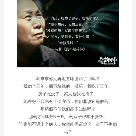
我求求你别再追查印度药了行吗？
我病了三年，四万块钱的一瓶药，我吃了三年。
房子吃没了，家人被我吃垮了。
现在好不容易有了便宜药，你们非说它是假药。
那药假不假我们能不知道吗？
那药才500块钱一瓶，药贩子根本不挣钱。
谁家能不遇上个病人，你就能保证你这一辈子不生病
吗？