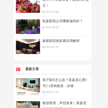
王！
2023-03-08
私家影院公司哪家做得好？
2016-08-05
家庭影院投影幕应用解密
2016-07-07
最新文章
客厅影K怎么选？英嘉尼心爱2
号5.1音响套装，价格
2026-07-25
敢创智境，声启未来｜英嘉尼